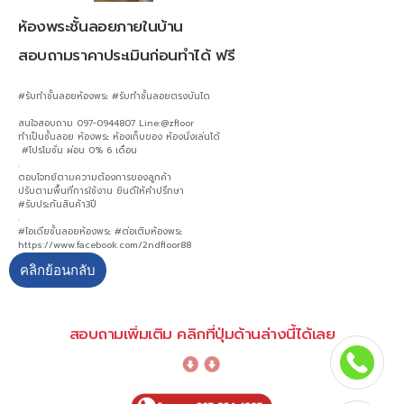
ห้องพระชั้นลอยภายในบ้าน
สอบถามราคาประเมินก่อนทำได้ ฟรี
#รับทำชั้นลอยห้องพระ #รับทำชั้นลอยตรงบันได
สนใจสอบถาม 097-0944807 Line:@zfloor
ทำเป็นชั้นลอย ห้องพระ ห้องเก็บของ ห้องนั่งเล่นได้
#โปรโมชั่น ผ่อน 0% 6 เดือน
.
ตอบโจทย์ตามความต้องการของลูกค้า
ปรับตามพื้นที่การใช้งาน ยินดีให้คำปรึกษา
#รับประกันสินค้า3ปี
.
#ไอเดียชั้นลอยห้องพระ #ต่อเติมห้องพระ
https://www.facebook.com/2ndfloor88
คลิกย้อนกลับ
สอบถามเพิ่มเติม คลิกที่ปุ่มด้านล่างนี้ได้เลย